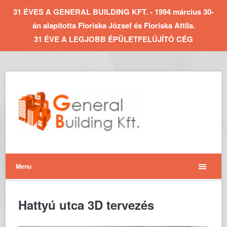
31 ÉVES A GENERAL BUILDING KFT. - 1994 március 30-
án alapította Floriska József és Floriska Attila.
31 ÉVE A LEGJOBB ÉPÜLETFELÚJÍTÓ CÉG
Menu
Hattyú utca 3D tervezés