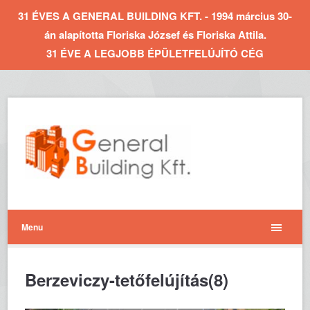
31 ÉVES A GENERAL BUILDING KFT. - 1994 március 30-
án alapította Floriska József és Floriska Attila.
31 ÉVE A LEGJOBB ÉPÜLETFELÚJÍTÓ CÉG
Menu
Berzeviczy-tetőfelújítás(8)