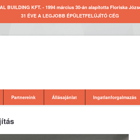
BUILDING KFT. - 1994 március 30-án alapította Floriska József 
31 ÉVE A LEGJOBB ÉPÜLETFELÚJÍTÓ CÉG
Partnereink
Állásajánlat
Ingatlanforgalmazás
ítás