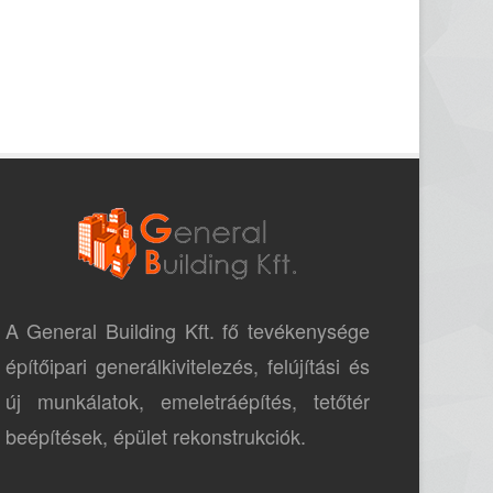
A General Building Kft. fő tevékenysége
építőipari generálkivitelezés, felújítási és
új munkálatok, emeletráépítés, tetőtér
beépítések, épület rekonstrukciók.