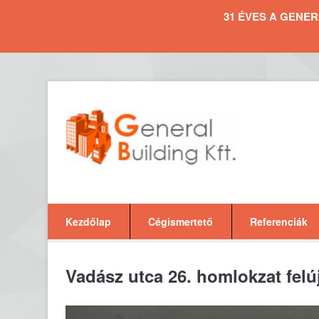
31 ÉVES A GENERAL 
Kezdőlap
Cégismertető
Referenciák
Vadász utca 26. homlokzat felúj