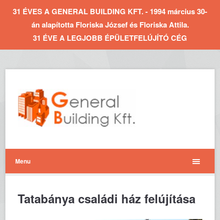
31 ÉVES A GENERAL BUILDING KFT. - 1994 március 30-
án alapította Floriska József és Floriska Attila.
31 ÉVE A LEGJOBB ÉPÜLETFELÚJÍTÓ CÉG
Menu
Tatabánya családi ház felújítása