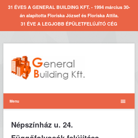
31 ÉVES A GENERAL BUILDING KFT. - 1994 március 30-
án alapította Floriska József és Floriska Attila.
31 ÉVE A LEGJOBB ÉPÜLETFELÚJÍTÓ CÉG
Menu
Népszínház u. 24.
Függőfolyosók felújítása