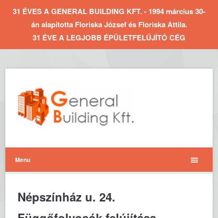
31 ÉVES A GENERAL BUILDING KFT. - 1994 március 30-
án alapította Floriska József és Floriska Attila.
31 ÉVE A LEGJOBB ÉPÜLETFELÚJÍTÓ CÉG
Menu
Népszínház u. 24.
Függőfolyosók felújítása