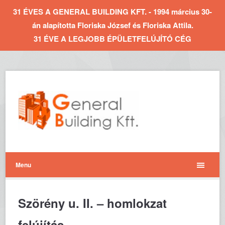
31 ÉVES A GENERAL BUILDING KFT. - 1994 március 30-
án alapította Floriska József és Floriska Attila.
31 ÉVE A LEGJOBB ÉPÜLETFELÚJÍTÓ CÉG
Menu
Szörény u. II. – homlokzat
felújítás