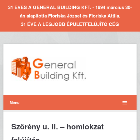
31 ÉVES A GENERAL BUILDING KFT. - 1994 március 30-
án alapította Floriska József és Floriska Attila.
31 ÉVE A LEGJOBB ÉPÜLETFELÚJÍTÓ CÉG
Menu
Szörény u. II. – homlokzat
felújítás