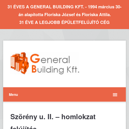
31 ÉVES A GENERAL BUILDING KFT. - 1994 március 30-
án alapította Floriska József és Floriska Attila.
31 ÉVE A LEGJOBB ÉPÜLETFELÚJÍTÓ CÉG
Menu
Szörény u. II. – homlokzat
felújítás