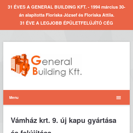
31 ÉVES A GENERAL BUILDING KFT. - 1994 március 30-
án alapította Floriska József és Floriska Attila.
31 ÉVE A LEGJOBB ÉPÜLETFELÚJÍTÓ CÉG
Menu
Vámház krt. 9. új kapu gyártása
és felújítása