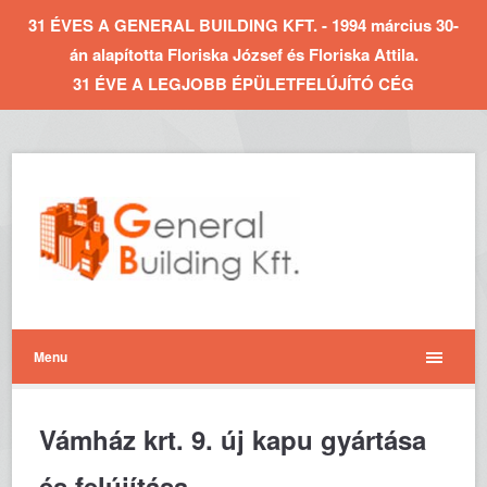
31 ÉVES A GENERAL BUILDING KFT. - 1994 március 30-
án alapította Floriska József és Floriska Attila.
31 ÉVE A LEGJOBB ÉPÜLETFELÚJÍTÓ CÉG
Menu
Vámház krt. 9. új kapu gyártása
és felújítása