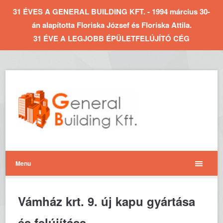
31 ÉVES A GENERAL BUILDING KFT. - 1994 március 30-
án alapította Floriska József és Floriska Attila.
31 ÉVE A LEGJOBB ÉPÜLETFELÚJÍTÓ CÉG
Menu
Vámház krt. 9. új kapu gyártása
és felújítása