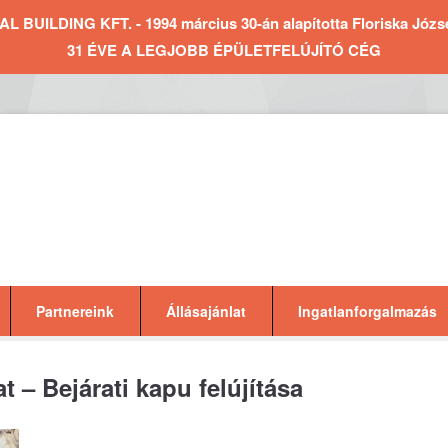
BUILDING KFT. - 1994 március 30-án alapította Floriska József 
31 ÉVE A LEGJOBB ÉPÜLETFELÚJÍTÓ CÉG
Partnereink
Állásajánlat
Ingatlanforgalmazás
 – Bejárati kapu felújítása