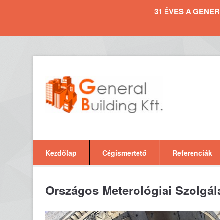
31 ÉVES A GENERAL 
Kezdőlap
Cégismertető
Referenciák
Országos Meterológiai Szolgálat