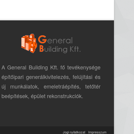
A General Building Kft. fő tevékenysége
építőipari generálkivitelezés, felújítási és
új munkálatok, emeletráépítés, tetőtér
beépítések, épület rekonstrukciók.
Jogi nyilatkozat
Impresszum