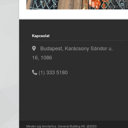
Kapcsolat
Budapest, Karácsony Sándor u.
16, 1086
(1) 333 5180
Minden jog fenntartva. General Building Kft. @2020