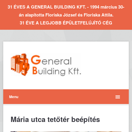
31 ÉVES A GENERAL BUILDING KFT. - 1994 március 30-
án alapította Floriska József és Floriska Attila.
31 ÉVE A LEGJOBB ÉPÜLETFELÚJÍTÓ CÉG
Menu
Mária utca tetőtér beépítés