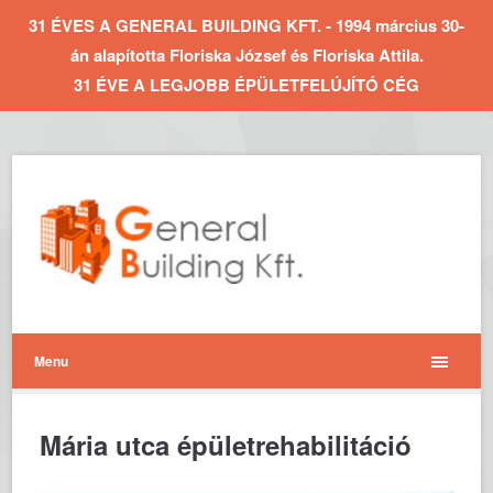
31 ÉVES A GENERAL BUILDING KFT. - 1994 március 30-
án alapította Floriska József és Floriska Attila.
31 ÉVE A LEGJOBB ÉPÜLETFELÚJÍTÓ CÉG
Menu
Mária utca épületrehabilitáció