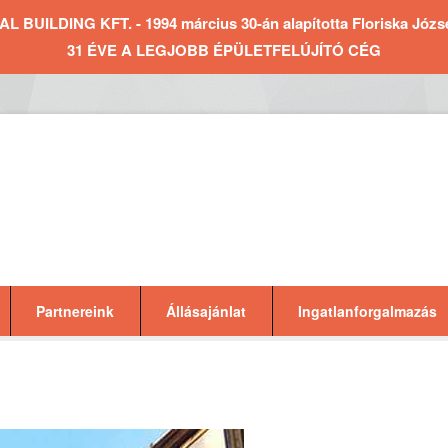
BUILDING KFT. - 1994 március 30-án alapította Floriska József 
31 ÉVE A LEGJOBB ÉPÜLETFELÚJÍTÓ CÉG
Partnereink
Állásajánlat
Ingatlanforgalmazás