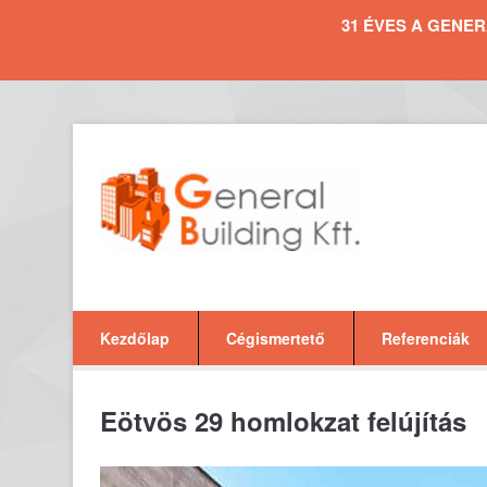
31 ÉVES A GENERAL 
Kezdőlap
Cégismertető
Referenciák
Eötvös 29 homlokzat felújítás