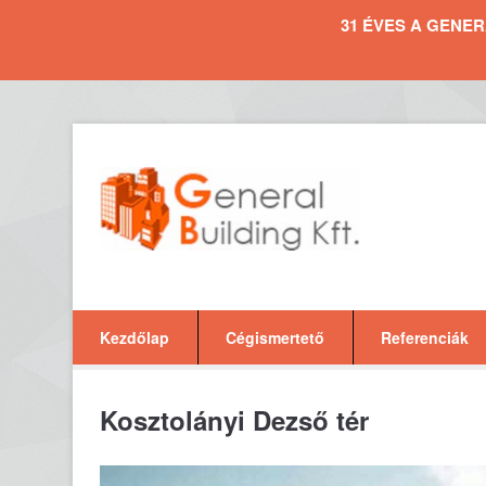
31 ÉVES A GENERAL 
Kezdőlap
Cégismertető
Referenciák
Kosztolányi Dezső tér