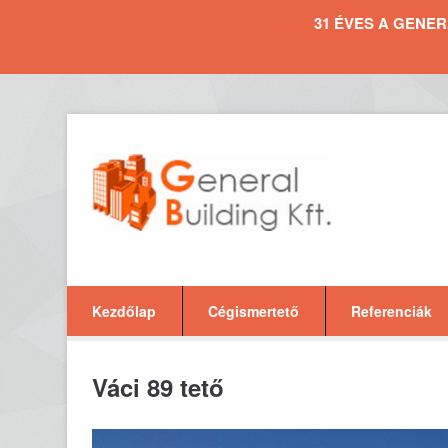
31 ÉVES A GENERAL 
Kezdőlap
Cégismertető
Referenciák
Váci 89 tető