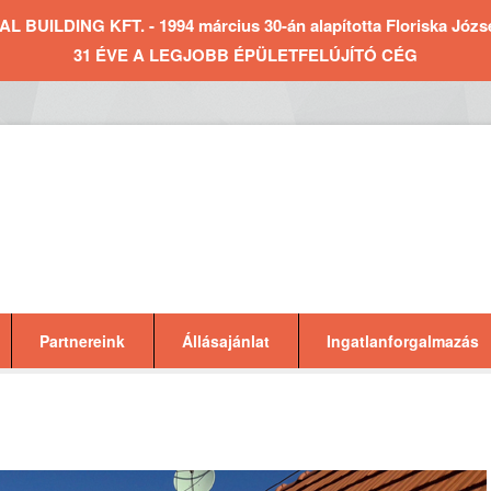
BUILDING KFT. - 1994 március 30-án alapította Floriska József 
31 ÉVE A LEGJOBB ÉPÜLETFELÚJÍTÓ CÉG
Partnereink
Állásajánlat
Ingatlanforgalmazás