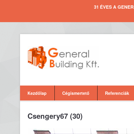
31 ÉVES A GENERAL 
Kezdőlap
Cégismertető
Referenciák
Csengery67 (30)