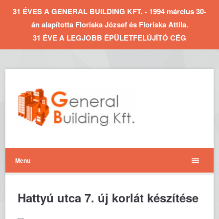
31 ÉVES A GENERAL BUILDING KFT. - 1994 március 30-
án alapította Floriska József és Floriska Attila.
31 ÉVE A LEGJOBB ÉPÜLETFELÚJÍTÓ CÉG
Menu
Hattyú utca 7. új korlát készítése