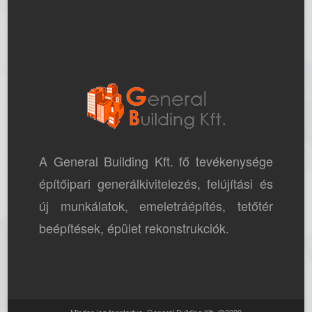
A General Building Kft. fő tevékenysége
építőipari generálkivitelezés, felújítási és
új munkálatok, emeletráépítés, tetőtér
beépítések, épület rekonstrukciók.
Minden jog fenntartva. General Building Kft. @2020