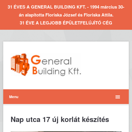
31 ÉVES A GENERAL BUILDING KFT. - 1994 március 30-
án alapította Floriska József és Floriska Attila.
31 ÉVE A LEGJOBB ÉPÜLETFELÚJÍTÓ CÉG
Menu
Nap utca 17 új korlát készítés