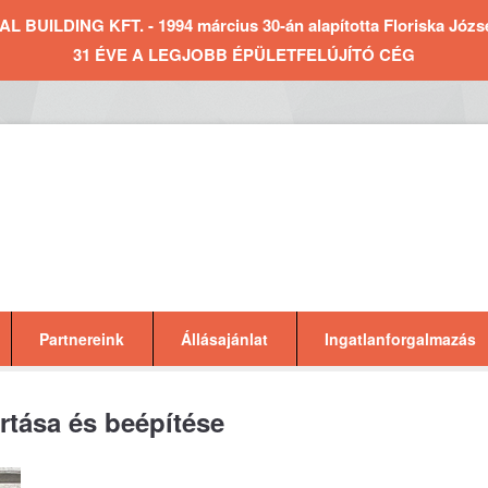
BUILDING KFT. - 1994 március 30-án alapította Floriska József 
31 ÉVE A LEGJOBB ÉPÜLETFELÚJÍTÓ CÉG
Partnereink
Állásajánlat
Ingatlanforgalmazás
rtása és beépítése