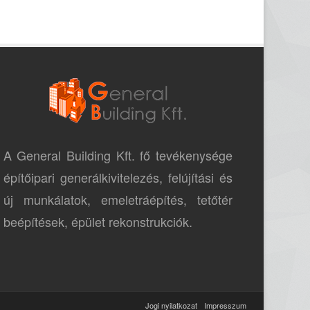
A General Building Kft. fő tevékenysége
építőipari generálkivitelezés, felújítási és
új munkálatok, emeletráépítés, tetőtér
beépítések, épület rekonstrukciók.
Jogi nyilatkozat
Impresszum