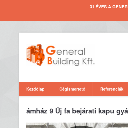
31 ÉVES A GENERAL 
Kezdőlap
Cégismertető
Referenciák
ámház 9 Új fa bejárati kapu gyá