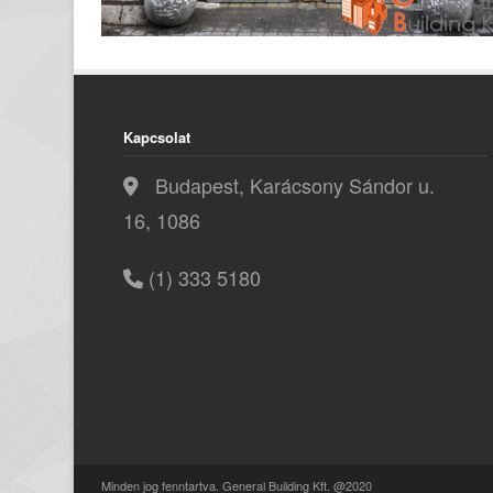
Kapcsolat
Budapest, Karácsony Sándor u.
16, 1086
(1) 333 5180
Minden jog fenntartva. General Building Kft. @2020