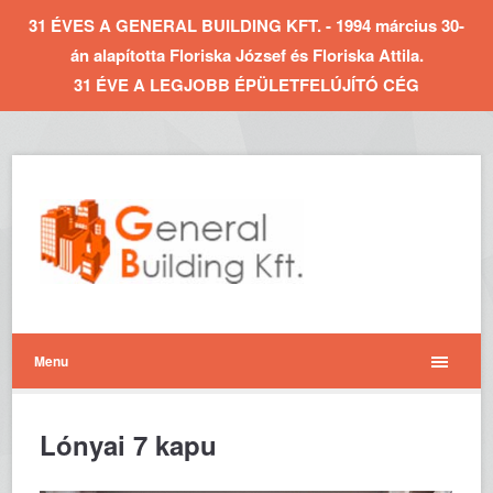
31 ÉVES A GENERAL BUILDING KFT. - 1994 március 30-
án alapította Floriska József és Floriska Attila.
31 ÉVE A LEGJOBB ÉPÜLETFELÚJÍTÓ CÉG
Menu
Lónyai 7 kapu