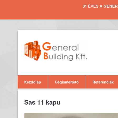
31 ÉVES A GENERAL 
Kezdőlap
Cégismertető
Referenciák
Sas 11 kapu