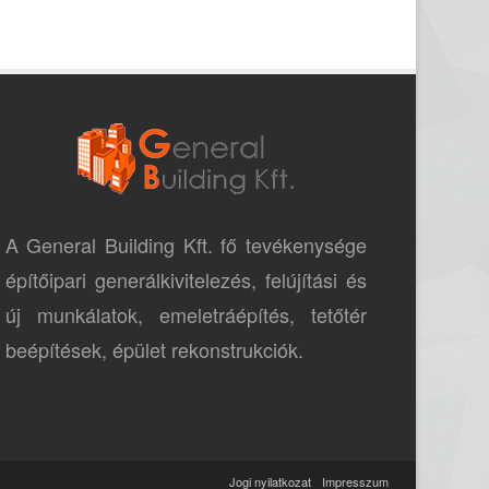
A General Building Kft. fő tevékenysége
építőipari generálkivitelezés, felújítási és
új munkálatok, emeletráépítés, tetőtér
beépítések, épület rekonstrukciók.
Jogi nyilatkozat
Impresszum