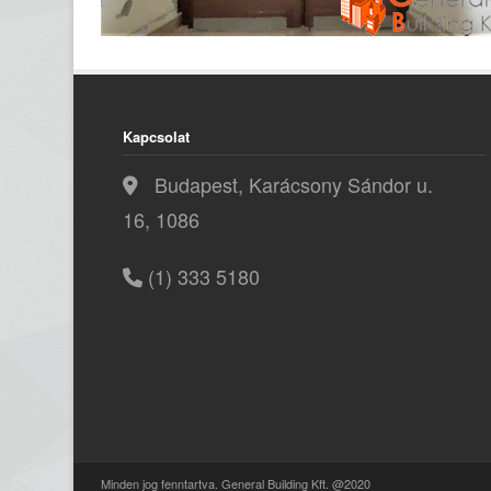
Kapcsolat
Budapest, Karácsony Sándor u.
16, 1086
(1) 333 5180
Minden jog fenntartva. General Building Kft. @2020