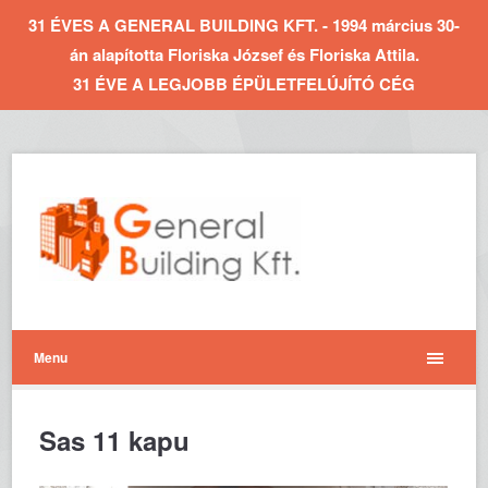
31 ÉVES A GENERAL BUILDING KFT. - 1994 március 30-
án alapította Floriska József és Floriska Attila.
31 ÉVE A LEGJOBB ÉPÜLETFELÚJÍTÓ CÉG
Menu
Sas 11 kapu