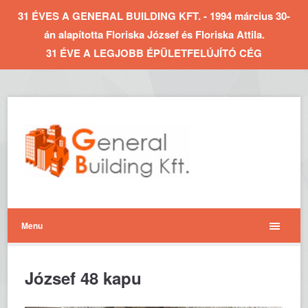
31 ÉVES A GENERAL BUILDING KFT. - 1994 március 30-
án alapította Floriska József és Floriska Attila.
31 ÉVE A LEGJOBB ÉPÜLETFELÚJÍTÓ CÉG
Menu
József 48 kapu