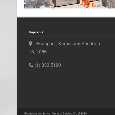
Kapcsolat
Budapest, Karácsony Sándor u.
16, 1086
(1) 333 5180
Minden jog fenntartva. General Building Kft. @2020