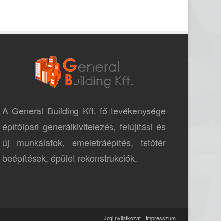
A General Building Kft. fő tevékenysége
építőipari generálkivitelezés, felújítási és
új munkálatok, emeletráépítés, tetőtér
beépítések, épület rekonstrukciók.
Jogi nyilatkozat
Impresszum