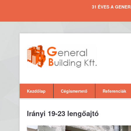
31 ÉVES A GENERAL 
Kezdőlap
Cégismertető
Referenciák
Irányi 19-23 lengőajtó