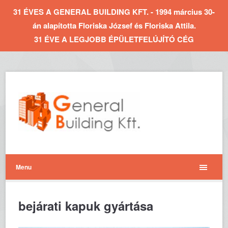
31 ÉVES A GENERAL BUILDING KFT. - 1994 március 30-
án alapította Floriska József és Floriska Attila.
31 ÉVE A LEGJOBB ÉPÜLETFELÚJÍTÓ CÉG
Menu
bejárati kapuk gyártása