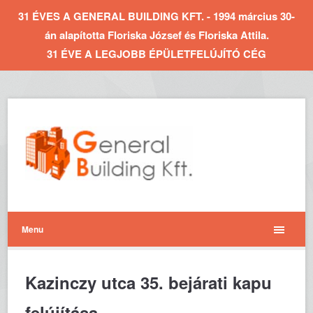
31 ÉVES A GENERAL BUILDING KFT. - 1994 március 30-
án alapította Floriska József és Floriska Attila.
31 ÉVE A LEGJOBB ÉPÜLETFELÚJÍTÓ CÉG
Menu
Kazinczy utca 35. bejárati kapu
felújítása