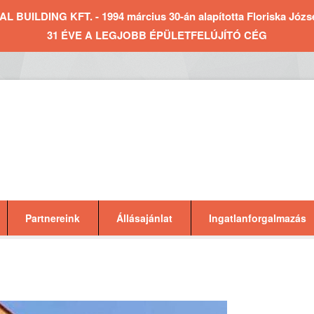
BUILDING KFT. - 1994 március 30-án alapította Floriska József 
31 ÉVE A LEGJOBB ÉPÜLETFELÚJÍTÓ CÉG
Partnereink
Állásajánlat
Ingatlanforgalmazás