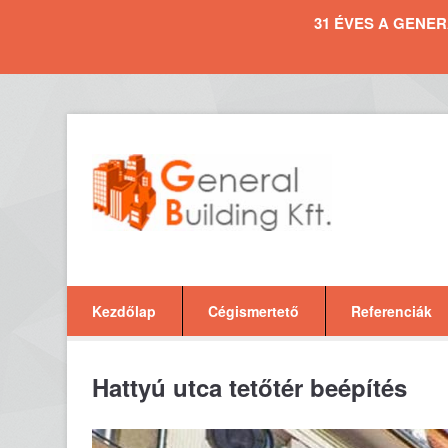
31 ÉVES A GENERAL 
Kezdőlap
Cégismertető
Referenciák
Hattyú utca tetőtér beépítés