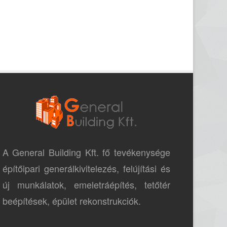
A General Building Kft. fő tevékenysége
építőipari generálkivitelezés, felújítási és
új munkálatok, emeletráépítés, tetőtér
beépítések, épület rekonstrukciók.