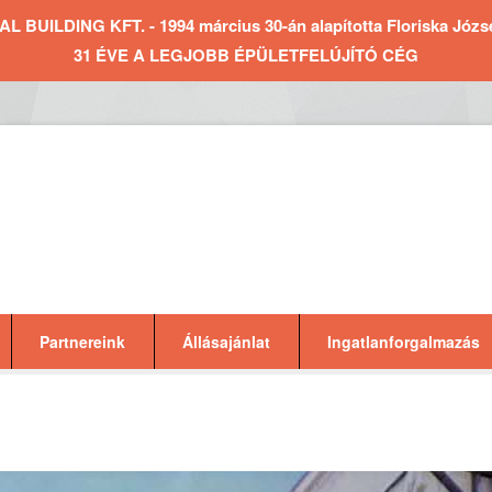
BUILDING KFT. - 1994 március 30-án alapította Floriska József 
31 ÉVE A LEGJOBB ÉPÜLETFELÚJÍTÓ CÉG
Partnereink
Állásajánlat
Ingatlanforgalmazás