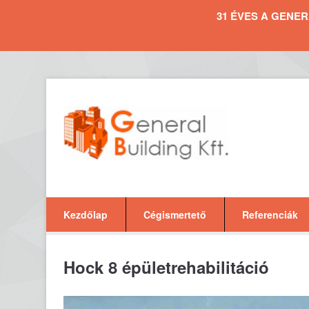
31 ÉVES A GENERAL 
Kezdőlap
Cégismertető
Referenciák
Hock 8 épületrehabilitáció