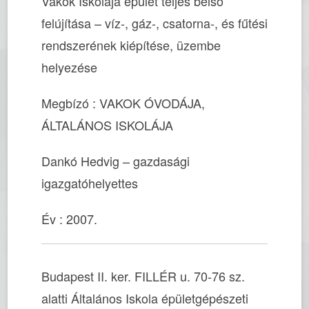
Vakok Iskolája épület teljes belső
felújítása – víz-, gáz-, csatorna-, és fűtési
rendszerének kiépítése, üzembe
helyezése
Megbízó : VAKOK ÓVODÁJA,
ÁLTALÁNOS ISKOLÁJA
Dankó Hedvig – gazdasági
igazgatóhelyettes
Év : 2007.
Budapest II. ker. FILLÉR u. 70-76 sz.
alatti Általános Iskola épületgépészeti