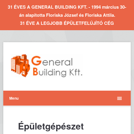
31 ÉVES A GENERAL BUILDING KFT. - 1994 március 30-
án alapította Floriska József és Floriska Attila.
31 ÉVE A LEGJOBB ÉPÜLETFELÚJÍTÓ CÉG
Menu
Épületgépészet