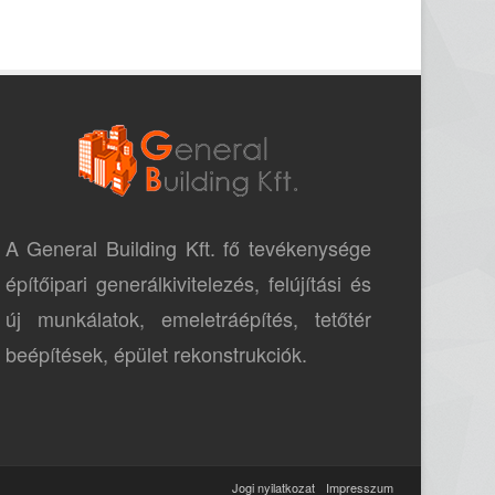
A General Building Kft. fő tevékenysége
építőipari generálkivitelezés, felújítási és
új munkálatok, emeletráépítés, tetőtér
beépítések, épület rekonstrukciók.
Jogi nyilatkozat
Impresszum