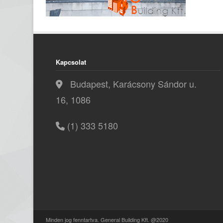
Kapcsolat
Budapest, Karácsony Sándor u.
16, 1086
(1) 333 5180
Minden jog fenntartva. General Building Kft. @2020