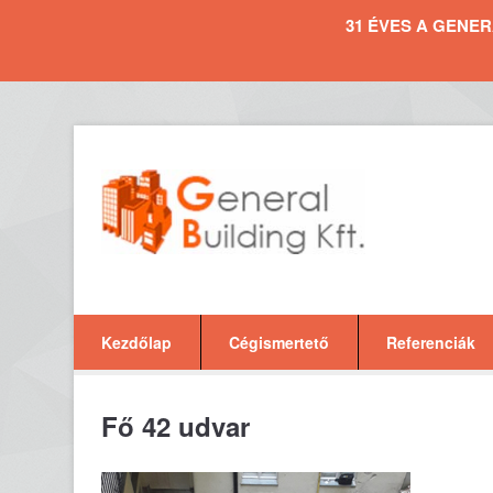
31 ÉVES A GENERAL 
Kezdőlap
Cégismertető
Referenciák
Fő 42 udvar