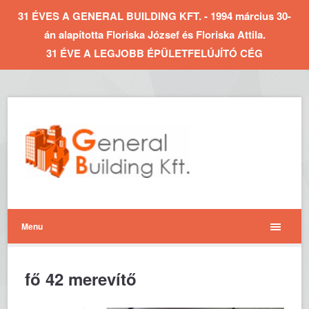
31 ÉVES A GENERAL BUILDING KFT. - 1994 március 30-
án alapította Floriska József és Floriska Attila.
31 ÉVE A LEGJOBB ÉPÜLETFELÚJÍTÓ CÉG
Menu
fő 42 merevítő