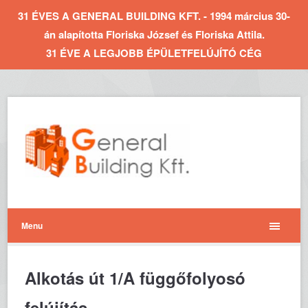
31 ÉVES A GENERAL BUILDING KFT. - 1994 március 30-
án alapította Floriska József és Floriska Attila.
31 ÉVE A LEGJOBB ÉPÜLETFELÚJÍTÓ CÉG
Menu
Alkotás út 1/A függőfolyosó
felújítás