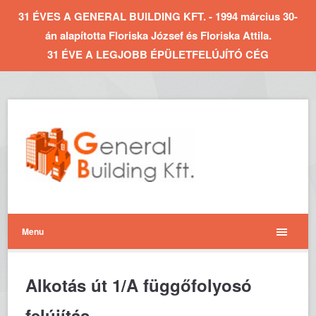
31 ÉVES A GENERAL BUILDING KFT. - 1994 március 30-
án alapította Floriska József és Floriska Attila.
31 ÉVE A LEGJOBB ÉPÜLETFELÚJÍTÓ CÉG
Menu
Alkotás út 1/A függőfolyosó
felújítás