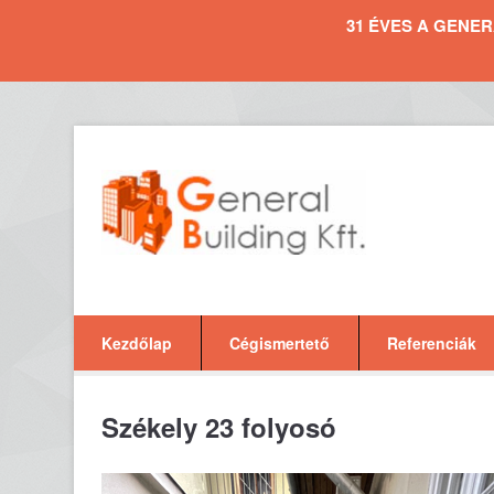
31 ÉVES A GENERAL 
Kezdőlap
Cégismertető
Referenciák
Székely 23 folyosó