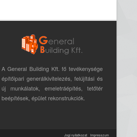
A General Building Kft. fő tevékenysége
építőipari generálkivitelezés, felújítási és
új munkálatok, emeletráépítés, tetőtér
beépítések, épület rekonstrukciók.
Jogi nyilatkozat
Impresszum