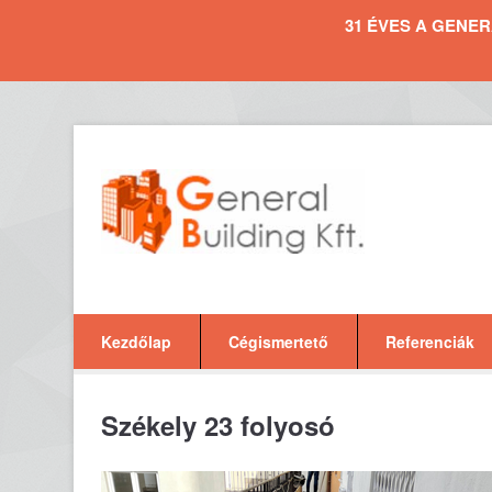
31 ÉVES A GENERAL 
Kezdőlap
Cégismertető
Referenciák
Székely 23 folyosó