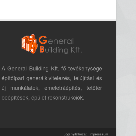
A General Building Kft. fő tevékenysége
építőipari generálkivitelezés, felújítási és
új munkálatok, emeletráépítés, tetőtér
beépítések, épület rekonstrukciók.
Jogi nyilatkozat
Impresszum