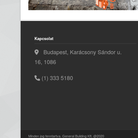
Kapcsolat
Budapest, Karácsony Sándor u.
16, 1086
(1) 333 5180
Minden jog fenntartva. General Building Kft. @2020