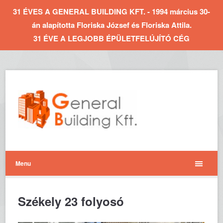
31 ÉVES A GENERAL BUILDING KFT. - 1994 március 30-
án alapította Floriska József és Floriska Attila.
31 ÉVE A LEGJOBB ÉPÜLETFELÚJÍTÓ CÉG
Menu
Székely 23 folyosó