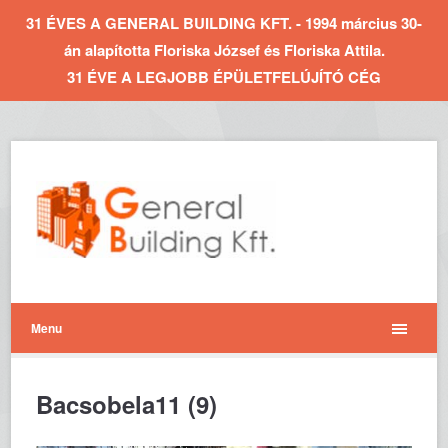
31 ÉVES A GENERAL BUILDING KFT. - 1994 március 30-
án alapította Floriska József és Floriska Attila.
31 ÉVE A LEGJOBB ÉPÜLETFELÚJÍTÓ CÉG
Menu
Bacsobela11 (9)