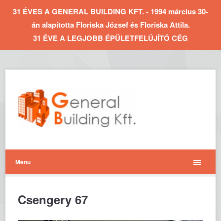
31 ÉVES A GENERAL BUILDING KFT. - 1994 március 30-
án alapította Floriska József és Floriska Attila.
31 ÉVE A LEGJOBB ÉPÜLETFELÚJÍTÓ CÉG
Menu
Csengery 67