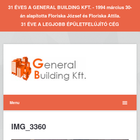
31 ÉVES A GENERAL BUILDING KFT. - 1994 március 30-
án alapította Floriska József és Floriska Attila.
31 ÉVE A LEGJOBB ÉPÜLETFELÚJÍTÓ CÉG
Menu
IMG_3360