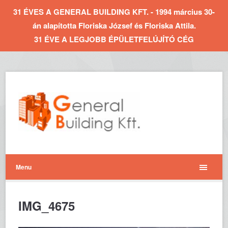
31 ÉVES A GENERAL BUILDING KFT. - 1994 március 30-
án alapította Floriska József és Floriska Attila.
31 ÉVE A LEGJOBB ÉPÜLETFELÚJÍTÓ CÉG
Menu
IMG_4675