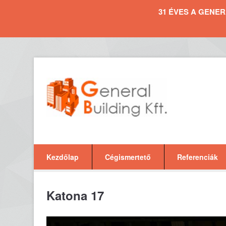
31 ÉVES A GENERAL 
Kezdőlap
Cégismertető
Referenciák
Katona 17