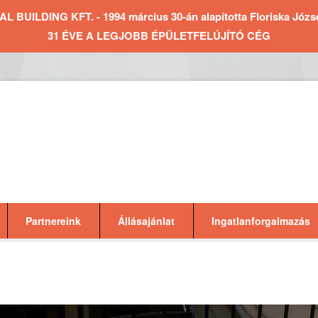
BUILDING KFT. - 1994 március 30-án alapította Floriska József 
31 ÉVE A LEGJOBB ÉPÜLETFELÚJÍTÓ CÉG
Partnereink
Állásajánlat
Ingatlanforgalmazás