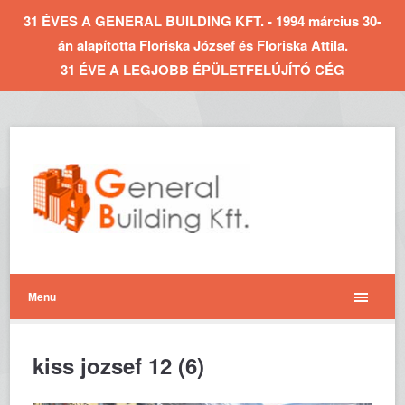
31 ÉVES A GENERAL BUILDING KFT. - 1994 március 30-
án alapította Floriska József és Floriska Attila.
31 ÉVE A LEGJOBB ÉPÜLETFELÚJÍTÓ CÉG
Menu
kiss jozsef 12 (6)