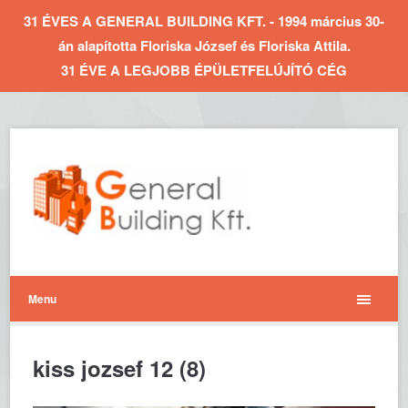
31 ÉVES A GENERAL BUILDING KFT. - 1994 március 30-
án alapította Floriska József és Floriska Attila.
31 ÉVE A LEGJOBB ÉPÜLETFELÚJÍTÓ CÉG
Menu
kiss jozsef 12 (8)