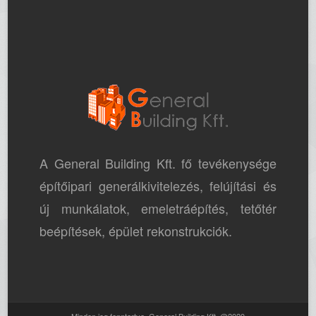
A General Building Kft. fő tevékenysége
építőipari generálkivitelezés, felújítási és
új munkálatok, emeletráépítés, tetőtér
beépítések, épület rekonstrukciók.
Minden jog fenntartva. General Building Kft. @2020