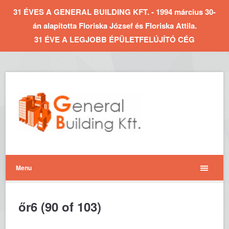
31 ÉVES A GENERAL BUILDING KFT. - 1994 március 30-
án alapította Floriska József és Floriska Attila.
31 ÉVE A LEGJOBB ÉPÜLETFELÚJÍTÓ CÉG
Menu
őr6 (90 of 103)