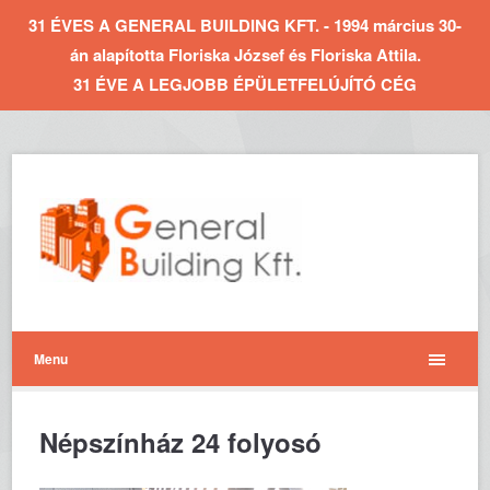
31 ÉVES A GENERAL BUILDING KFT. - 1994 március 30-
án alapította Floriska József és Floriska Attila.
31 ÉVE A LEGJOBB ÉPÜLETFELÚJÍTÓ CÉG
Menu
Népszínház 24 folyosó