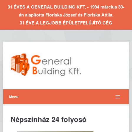
31 ÉVES A GENERAL BUILDING KFT. - 1994 március 30-
án alapította Floriska József és Floriska Attila.
31 ÉVE A LEGJOBB ÉPÜLETFELÚJÍTÓ CÉG
Menu
Népszínház 24 folyosó