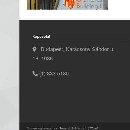
Kapcsolat
Budapest, Karácsony Sándor u.
16, 1086
(1) 333 5180
Minden jog fenntartva. General Building Kft. @2020