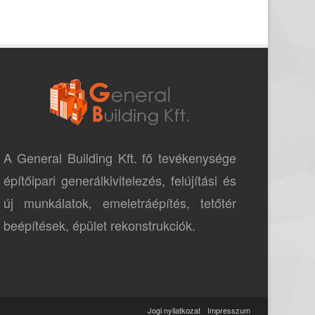
A General Building Kft. fő tevékenysége
építőipari generálkivitelezés, felújítási és
új munkálatok, emeletráépítés, tetőtér
beépítések, épület rekonstrukciók.
Jogi nyilatkozat
Impresszum