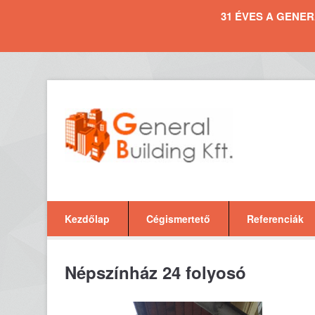
31 ÉVES A GENERAL 
Kezdőlap
Cégismertető
Referenciák
Népszínház 24 folyosó